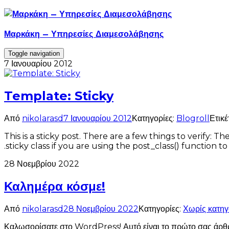
Skip
to
content
Μαρκάκη – Υπηρεσίες Διαμεσολάβησης
Toggle navigation
7 Ιανουαρίου 2012
Template: Sticky
Από
nikolarasd
7 Ιανουαρίου 2012
Κατηγορίες:
Blogroll
Ετικέ
This is a sticky post. There are a few things to verify: 
.sticky class if you are using the post_class() function 
28 Νοεμβρίου 2022
Καλημέρα κόσμε!
Από
nikolarasd
28 Νοεμβρίου 2022
Κατηγορίες:
Χωρίς κατηγ
Καλωσορίσατε στο WordPress! Αυτό είναι το πρώτο σας άρθρο.