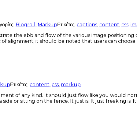
γορίες:
Blogroll
,
Markup
Ετικέτες:
captions
,
content
,
css
,
im
ate the ebb and flow of the various image positioning 
c of alignment, it should be noted that users can choose 
rkup
Ετικέτες:
content
,
css
,
markup
nment of any kind. It should just flow like you would nor
e or sitting on the fence. It just is. It just freaking is. I