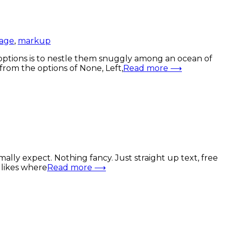
age
,
markup
options is to nestle them snuggly among an ocean of
from the options of None, Left,
Read more ⟶
mally expect. Nothing fancy. Just straight up text, free
t likes where
Read more ⟶