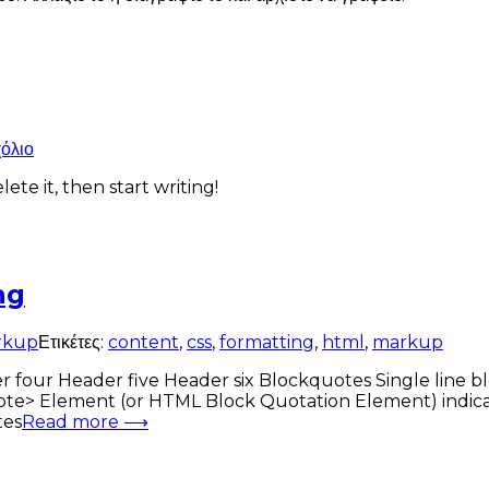
στο
χόλιο
Hello
ete it, then start writing!
world!
ng
rkup
Ετικέτες:
content
,
css
,
formatting
,
html
,
markup
ur Header five Header six Blockquotes Single line bloc
te> Element (or HTML Block Quotation Element) indicat
tes
Read more ⟶